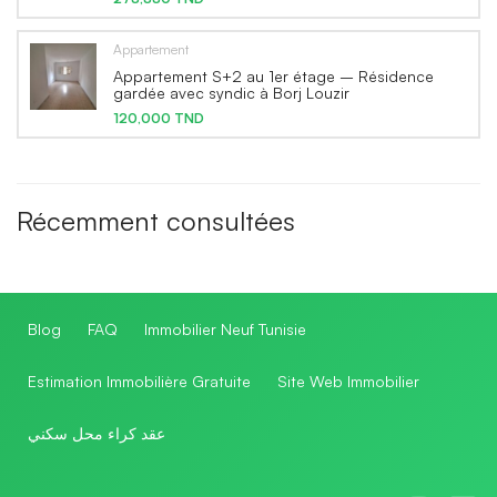
Appartement
Appartement S+2 au 1er étage – Résidence
gardée avec syndic à Borj Louzir
120,000 TND
Récemment consultées
Blog
FAQ
Immobilier Neuf Tunisie
Estimation Immobilière Gratuite
Site Web Immobilier
عقد كراء محل سكني