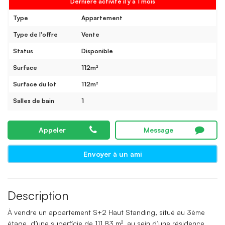
Dernière activité il y a 1 mois
Type
Appartement
Type de l'offre
Vente
Status
Disponible
Surface
112m²
Surface du lot
112m²
Salles de bain
1
Appeler
Message
Envoyer à un ami
Description
À vendre un appartement S+2 Haut Standing, situé au 3ème
étage, d’une superficie de 111,83 m², au sein d’une résidence