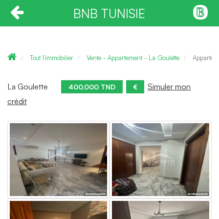
BNB TUNISIE
Tout l'immobilier
Vente - Appartement - La Goulette
Appartem
La Goulette
Simuler mon
400,000 TND
€
crédit