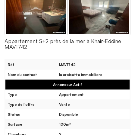
Appartement S+2 près de la mer à Khair-Eddine
MAV1742
Réf
MAV1742
Nom du contact
la croisette immobiliere
Annonceur Actif
Type
Appartement
Type de l'offre
Vente
Status
Disponible
Surface
100m²
Chambres
2