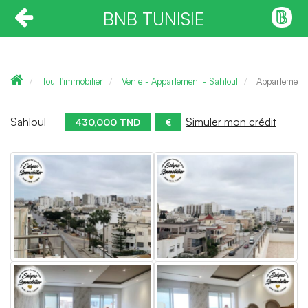
BNB TUNISIE
Tout l'immobilier
Vente - Appartement - Sahloul
Appartement 
Sahloul
Simuler mon crédit
430,000 TND
€