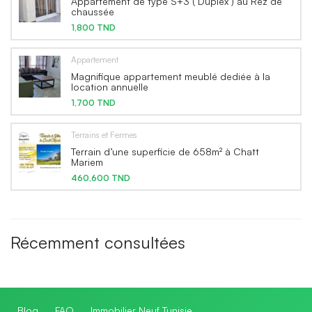
Appartement de type S+3 ( Duplex ) au Rez de
chaussée
1,800 TND
Appartement
Magnifique appartement meublé dediée à la
location annuelle
1,700 TND
Terrains et Fermes
Terrain d’une superficie de 658m² à Chatt
Mariem
460,600 TND
Récemment consultées
Blog
FAQ
Immobilier Neuf Tunisie