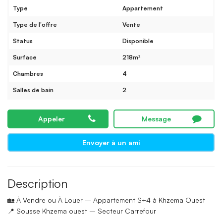
Type
Appartement
Type de l'offre
Vente
Status
Disponible
Surface
218m²
Chambres
4
Salles de bain
2
Appeler
Message
Envoyer à un ami
Description
🏡 À Vendre ou À Louer – Appartement S+4 à Khzema Ouest
📍 Sousse Khzema ouest – Secteur Carrefour