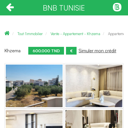
BNB TUNISIE
Tout l'immobilier
Vente - Appartement - Khzema
Appartemen
Khzema
Simuler mon crédit
600,000 TND
€