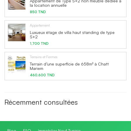
Appartement de Type S+2 non meublé dédiée à
la location annuelle
850 TND
Appartement
Luxueux étage de villa haut standing de type
S+2
1,700 TND
Terrains et Fermes
Terrain d’une superficie de 658m² à Chatt
Mariem
460,600 TND
Récemment consultées
Blog
FAQ
Immobilier Neuf Tunisie