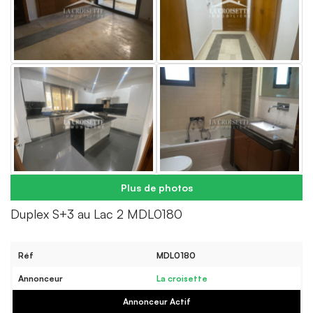
Plus de photos
Duplex S+3 au Lac 2 MDL0180
Réf
MDL0180
Annonceur
La croisette
Annonceur Actif