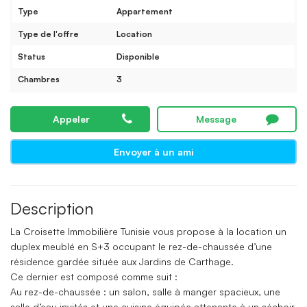
Type
Appartement
Type de l'offre
Location
Status
Disponible
Chambres
3
Appeler
Message
Envoyer à un ami
Description
La Croisette Immobilière Tunisie vous propose à la location un
duplex meublé en S+3 occupant le rez-de-chaussée d’une
résidence gardée située aux Jardins de Carthage.
Ce dernier est composé comme suit :
Au rez-de-chaussée : un salon, salle à manger spacieux, une
salle d’eau invités et une cuisine équipée attenante à un séchoir.