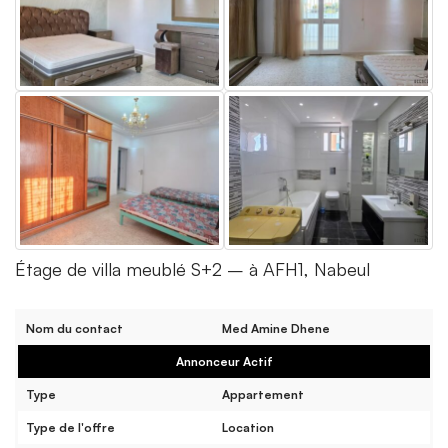
Étage de villa meublé S+2 – à AFH1, Nabeul
Nom du contact
Med Amine Dhene
Annonceur Actif
Type
Appartement
Type de l'offre
Location