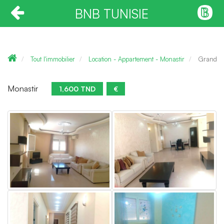
BNB TUNISIE
Tout l'immobilier
Location - Appartement - Monastir
Grand ap
Monastir
1,600 TND
€