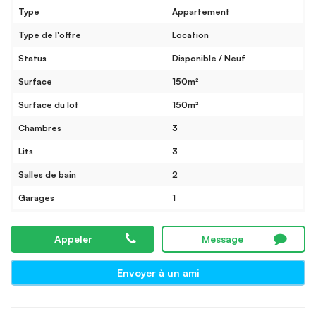
Type
Appartement
Type de l'offre
Location
Status
Disponible / Neuf
Surface
150m²
Surface du lot
150m²
Chambres
3
Lits
3
Salles de bain
2
Garages
1
Appeler
Message
Envoyer à un ami