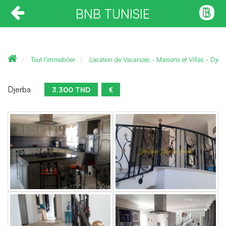
BNB TUNISIE
Tout l'immobilier
Location de Vacances - Maisons et Villas - Djer
Djerba
3,300 TND
€