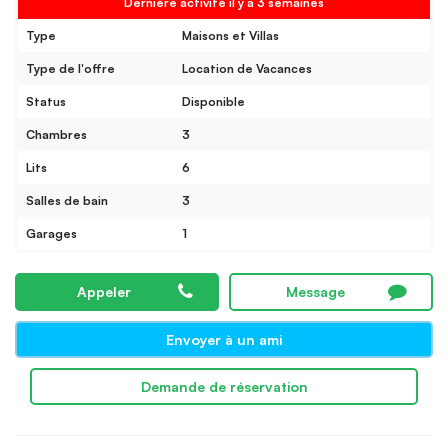
Dernière activité il y a 3 semaines
Type
Maisons et Villas
Type de l'offre
Location de Vacances
Status
Disponible
Chambres
3
Lits
6
Salles de bain
3
Garages
1
Appeler
Message
Envoyer à un ami
Demande de réservation