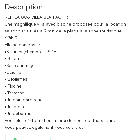
Description
REF :LA 006 VILLA SLAH AGHIR
Une magnifique villa avec piscine proposée pour la location
saisonnier située à 2 min de la plage à la zone touristique
AGHIR !
Elle se compose :
▪️3 suites (chambre + SDB)
▪️ Salon
▪️Salle à manger
▪️Cuisine
▪️ 2Toilettes
▪️ Piscine
▪️ Terrasse
▪️Un coin barbecue
▪️Un jardin
▪️Un débarras
Pour plus d’informations merci de nous contacter sur :
Vous pouvez également nous suivre sur :