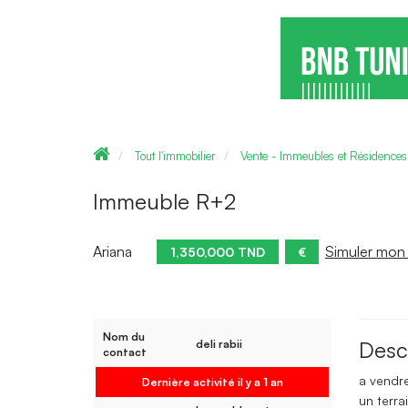
Tout l'immobilier
Vente - Immeubles et Résidences
Immeuble R+2
Ariana
Simuler mon 
1,350,000 TND
€
Nom du
Desc
deli rabii
contact
a vendre
Dernière activité il y a 1 an
un terr