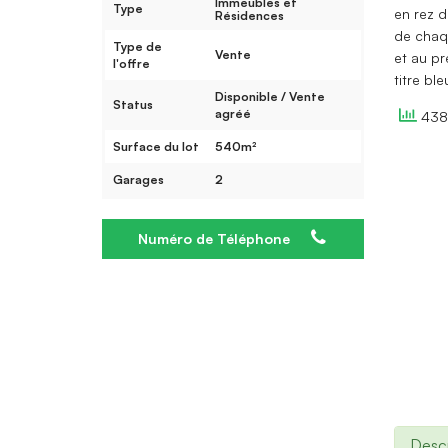
Immeubles et
Type
en rez 
Résidences
de chaq
Type de
Vente
et au p
l'offre
titre ble
Disponible / Vente
Status
agréé
438 
Surface du lot
540m²
Garages
2
Numéro de Téléphone
Descr