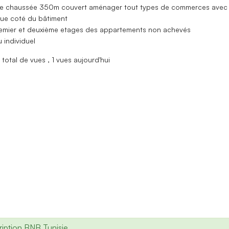
de chaussée 350m couvert aménager tout types de commerces avec
ue coté du bâtiment
remier et deuxième etages des appartements non achevés
u individuel
total de vues
, 1 vues aujourd'hui
iption BNB Tunisie