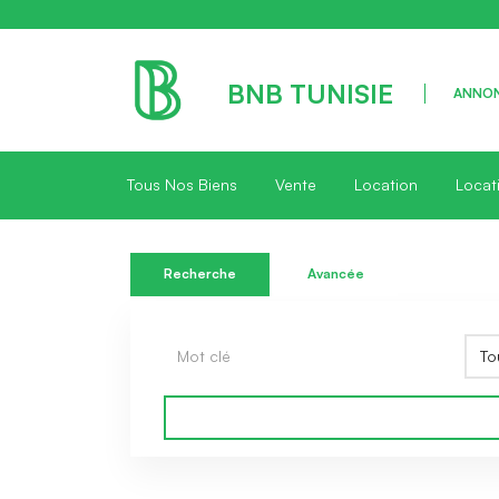
BNB TUNISIE
ANNON
Tous Nos Biens
Vente
Location
Locat
Recherche
Avancée