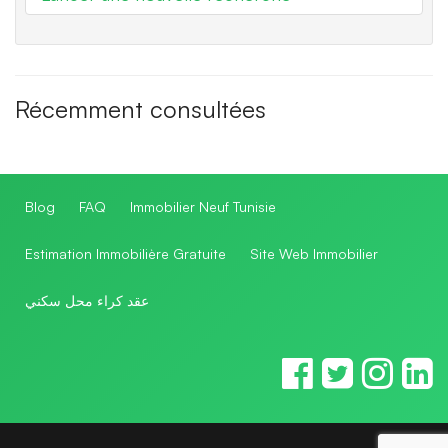
Récemment consultées
Blog
FAQ
Immobilier Neuf Tunisie
Estimation Immobilière Gratuite
Site Web Immobilier
عقد كراء محل سكني