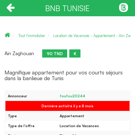
BNB TUNISIE
Tout l'immobilier
Location de Vacances - Appartement - Ain Zag
Ain Zaghouan
90 TND
€
Magnifique appartement pour vos courts séjours
dans la banlieue de Tunis
Annonceur
foufou20244
Dernière activité il y a 8 mois
Type
Appartement
Type de l'offre
Location de Vacances