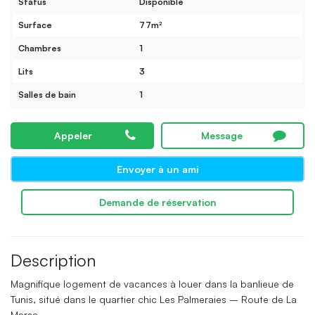
Status
Disponible
Surface
77m²
Chambres
1
Lits
3
Salles de bain
1
Appeler
Message
Envoyer à un ami
Demande de réservation
Description
Magnifique logement de vacances à louer dans la banlieue de
Tunis, situé dans le quartier chic Les Palmeraies – Route de La
Marsa.