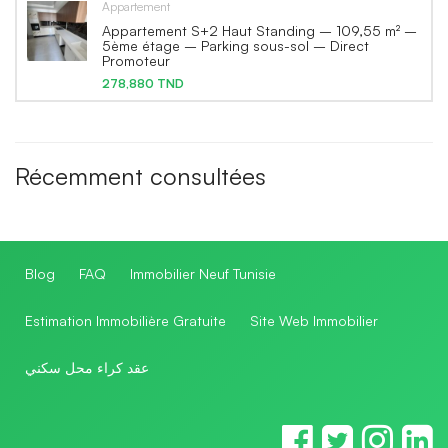
Appartement
Appartement S+2 Haut Standing – 109,55 m² –
5ème étage – Parking sous-sol – Direct
Promoteur
278,880 TND
Récemment consultées
Blog
FAQ
Immobilier Neuf Tunisie
Estimation Immobilière Gratuite
Site Web Immobilier
عقد كراء محل سكني