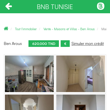
BNB TUNISIE
Tout l'immobilier
Vente - Maisons et Villas - Ben Arous
Maiso
Ben Arous
Simuler mon crédit
620,000 TND
€