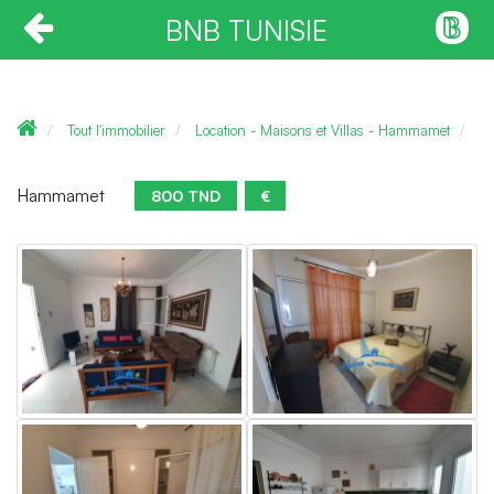
BNB TUNISIE
Tout l'immobilier
Location - Maisons et Villas - Hammamet
M
Hammamet
800 TND
€