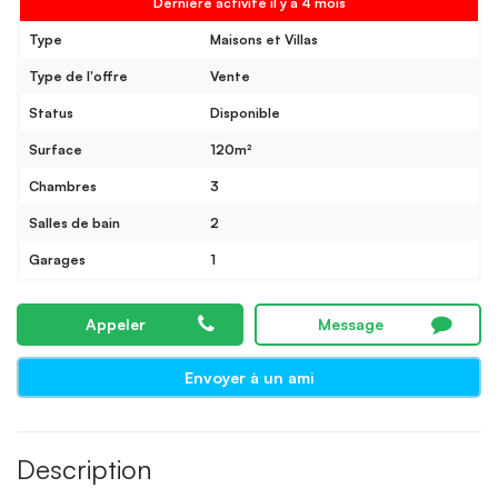
Dernière activité il y a 4 mois
Type
Maisons et Villas
Type de l'offre
Vente
Status
Disponible
Surface
120m²
Chambres
3
Salles de bain
2
Garages
1
Appeler
Message
Envoyer à un ami
Description