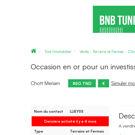
Tout l'immobilier
Vente - Terrains et Fermes - Ch
Occasion en or pour un investi
Chott Meriam
Simuler mo
850 TND
€
Nom du contact
LLIEYSS
Desc
Dernière activité il y a 4 mois
A vendr
Type
Terrains et Fermes