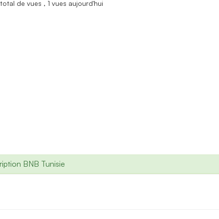
total de vues
, 1 vues aujourd'hui
iption BNB Tunisie