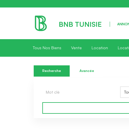
BNB TUNISIE
ANNON
Tous Nos Biens
Vente
Location
Locat
Recherche
Avancée