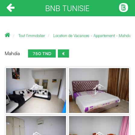
BNB TUNISIE
Tout l'immobilier
Location de Vacances - Appartement - Mahdia
Mahdia
750 TND
€