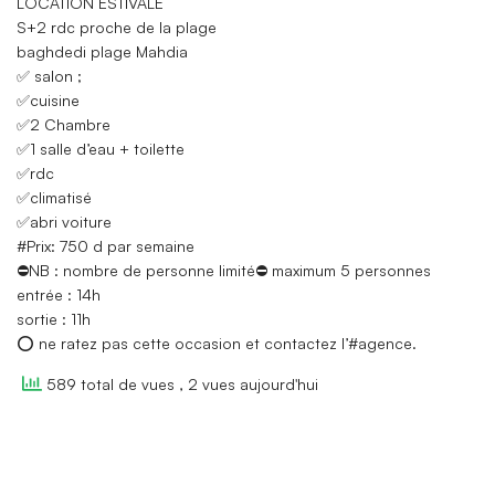
LOCATION ESTIVALE
S+2 rdc proche de la plage
baghdedi plage Mahdia
✅ salon ;
✅cuisine
✅2 Chambre
✅1 salle d’eau + toilette
✅rdc
✅climatisé
✅abri voiture
#Prix: 750 d par semaine
⛔NB : nombre de personne limité⛔ maximum 5 personnes
entrée : 14h
sortie : 11h
⭕️ ne ratez pas cette occasion et contactez l’#agence.
589 total de vues
, 2 vues aujourd'hui