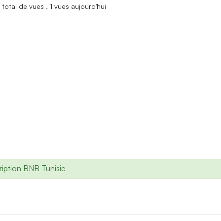
total de vues
, 1 vues aujourd'hui
iption BNB Tunisie