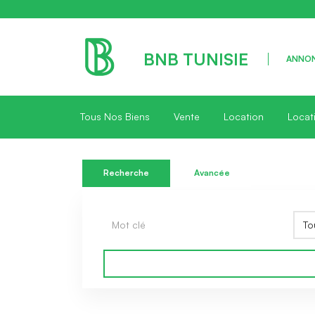
BNB TUNISIE
ANNON
Tous Nos Biens
Vente
Location
Locat
Recherche
Avancée