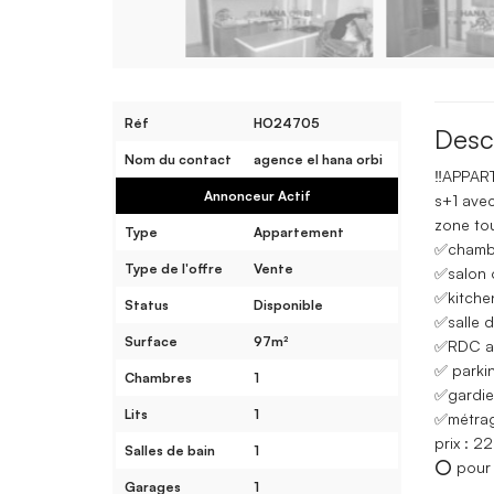
Réf
HO24705
Desc
Nom du contact
agence el hana orbi
‼️APPAR
Annonceur Actif
s+1 avec
zone to
Type
Appartement
✅chambr
Type de l'offre
Vente
✅salon 
✅kitchen
Status
Disponible
✅salle d
Surface
97m²
✅RDC av
✅ parki
Chambres
1
✅gardien
Lits
1
✅métrag
prix : 22
Salles de bain
1
⭕️ pour 
Garages
1