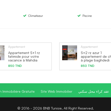
Climatiseur
Piscine
Appartement
Appartement
Appartement S+1 rz
S+2 rz azur 1
fatimide pour votre
appartement de c
vacance à Mahdia
à plage baghdedi
850 TND
850 TND
n Immobilière Gratuite
Site Web Immobilier
عقد كراء محل سكني
© 2016 - 2026 BNB Tunisie, All Right Reserved.