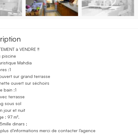
ription
TEMENT à VENDRE ‼️
 piscine
uristique Mahdia
es :1
ouvert sur grand terrasse
ette ouvert sur séchoirs
e bain :1
ec terrasse
ng sous sol
 jour et nuit
e : 97 m².
5mille dinars ;
plus d’informations merci de contacter l’agence