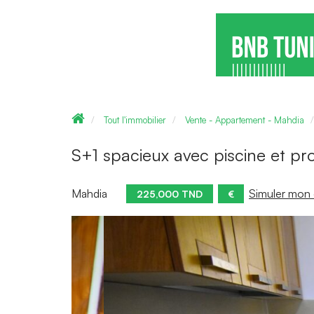
Tout l'immobilier
Vente - Appartement - Mahdia
S+1 spacieux avec piscine et pr
Mahdia
Simuler mon 
225,000 TND
€