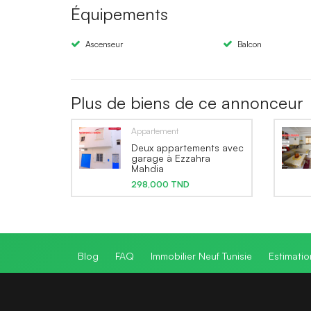
Équipements
Ascenseur
Balcon
Plus de biens de ce annonceur
Appartement
Deux appartements avec
garage à Ezzahra
Mahdia
298,000 TND
Blog
FAQ
Immobilier Neuf Tunisie
Estimatio