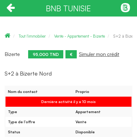
BNB TUNISIE
Tout l'immobilier
Vente - Appartement - Bizerte
S+2 à Bizert
Bizerte
Simuler mon crédit
95,000 TND
€
S+2 à Bizerte Nord
Nom du contact
Proprio
Dernière activité il y a 10 mois
Type
Appartement
Type de l'offre
Vente
Status
Disponible