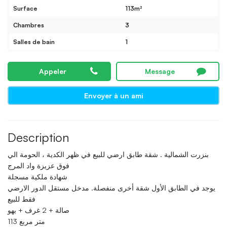
Surface
113m²
Chambres
3
Salles de bain
1
Appeler
Message
Envoyer à un ami
Description
بنزرت الشمالية . شقة طابق ارضي للبيع في ظهر الكدية ، الحومة الي
فوق عزيزة واد المرج
شهادة ملكية مسجلة
يوجد في الطابق الأول شقة أخرى منفصلة. مدخل مستقل الدور الارضي
فقط للبيع
صالة + 2 غرف + بهو
113 متر مربع