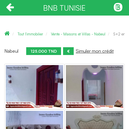
BNB TUNISIE
Tout l'immobilier
Vente - Maisons et Villas - Nabeul
S+2 en 1 
Nabeul
Simuler mon crédit
125,000 TND
€