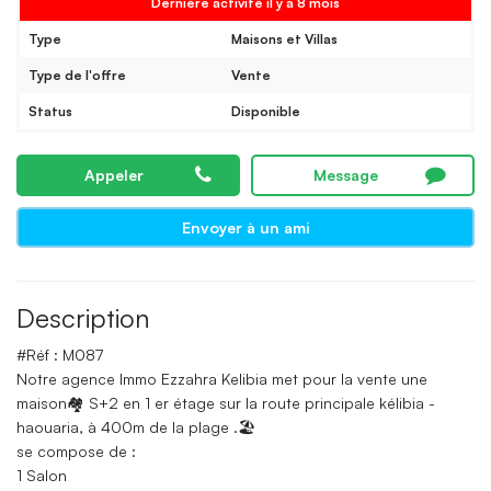
Dernière activité il y a 8 mois
Type
Maisons et Villas
Type de l'offre
Vente
Status
Disponible
Appeler
Message
Envoyer à un ami
Description
#Réf : M087
Notre agence Immo Ezzahra Kelibia met pour la vente une
maison🏘 S+2 en 1 er étage sur la route principale kélibia -
haouaria, à 400m de la plage .🏖
se compose de :
1 Salon