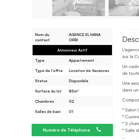
Nom du
AGENCE EL HANA
Desc
contact
ORBI
L’agenc
Annonceur Actif
sur la C
Type
Appartement
Un cadre
Type de l'offre
Location de Vacances
de tout
Status
Disponible
Une exc
dans un
Surface du lot
85m²
Composi
Chambres
02
* Salon
Salles de bain
01
* Cuisi
* 2 cha
Numéro de Téléphone
* Salle 