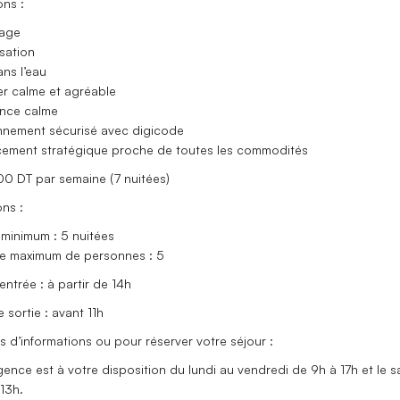
ons :
fage
isation
ans l’eau
er calme et agréable
ence calme
onnement sécurisé avec digicode
cement stratégique proche de toutes les commodités
000 DT par semaine (7 nuitées)
ns :
 minimum : 5 nuitées
e maximum de personnes : 5
entrée : à partir de 14h
 sortie : avant 11h
s d’informations ou pour réserver votre séjour :
ence est à votre disposition du lundi au vendredi de 9h à 17h et le 
13h.