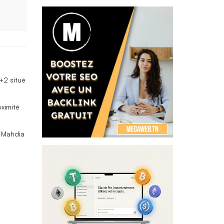
+2 situé
oximité
à Mahdia