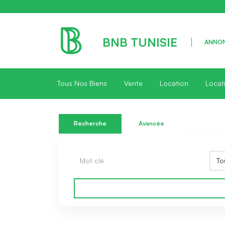
BNB TUNISIE
ANNON
Tous Nos Biens
Vente
Location
Locat
Recherche
Avancée