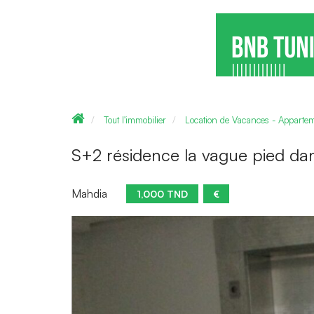
Tout l'immobilier
Location de Vacances - Apparte
S+2 résidence la vague pied dan
Mahdia
1,000 TND
€