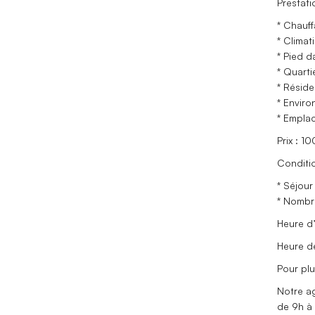
Prestati
* Chauf
* Climat
* Pied d
* Quarti
* Résid
* Envir
* Empla
Prix : 1
Conditio
* Séjour
* Nombr
Heure d’
Heure de
Pour plu
Notre ag
de 9h à 