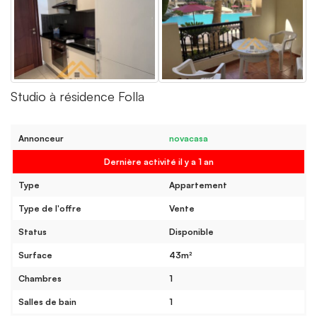
Studio à résidence Folla
Annonceur
novacasa
Dernière activité il y a 1 an
Type
Appartement
Type de l'offre
Vente
Status
Disponible
Surface
43m²
Chambres
1
Salles de bain
1