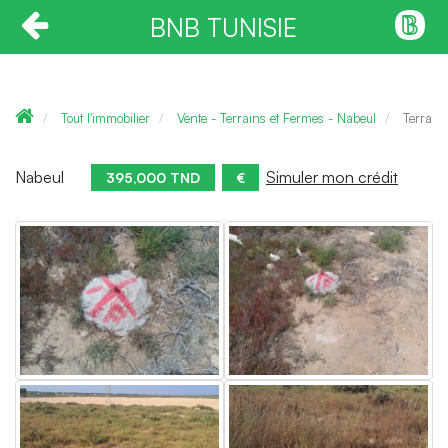
BNB TUNISIE
Tout l'immobilier
Vente - Terrains et Fermes - Nabeul
Terrain
Nabeul
Simuler mon crédit
395,000 TND
€