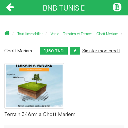
BNB TUNISIE
Tout l'immobilier
Vente - Terrains et Fermes - Chott Meriam
T
Chott Meriam
Simuler mon crédit
1,150 TND
€
Terrain 346m² à Chott Mariem