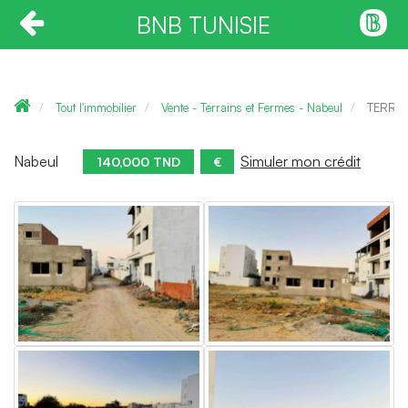
BNB TUNISIE
Tout l'immobilier
Vente - Terrains et Fermes - Nabeul
TERRAI
Nabeul
Simuler mon crédit
140,000 TND
€