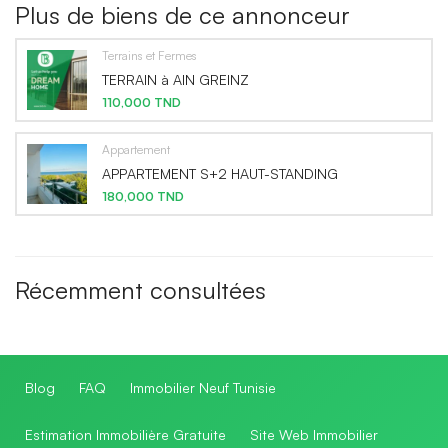
Plus de biens de ce annonceur
Terrains et Fermes
TERRAIN à AIN GREINZ
110,000 TND
Appartement
APPARTEMENT S+2 HAUT-STANDING
180,000 TND
Récemment consultées
Blog
FAQ
Immobilier Neuf Tunisie
Estimation Immobilière Gratuite
Site Web Immobilier