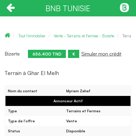
BNB TUNISIE
Tout l'immobilier
Vente - Terrains et Fermes - Bizerte
Terrain
Bizerte
Simuler mon crédit
656,400 TND
€
Terrain à Ghar El Melh
Nom du contact
Myriam Zahaf
Annonceur Actif
Type
Terrains et Fermes
Type de l'offre
Vente
Status
Disponible