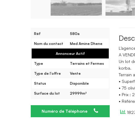
Réf
580a
Desc
Nom du contact
Med Amine Dhene
L’agence
Annonceur Actif
A VEND
Un lot d
Type
Terrains et Fermes
korba.
Type de l'offre
Vente
Terrain 
• Superf
Status
Disponible
• 75 oliv
Surface du lot
29999m²
• Prix :
• Référ
Numéro de Téléphone
1823