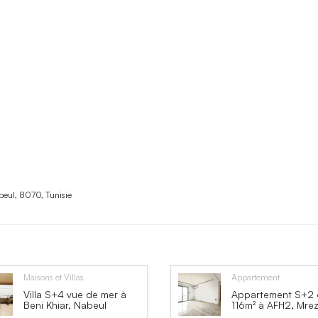
beul, 8070, Tunisie
Maisons et Villas
Appartement
Villa S+4 vue de mer à
Appartement S+2 
Beni Khiar, Nabeul
116m² à AFH2, Mre