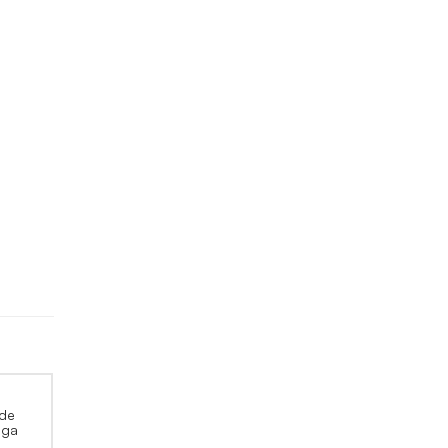
de
zga