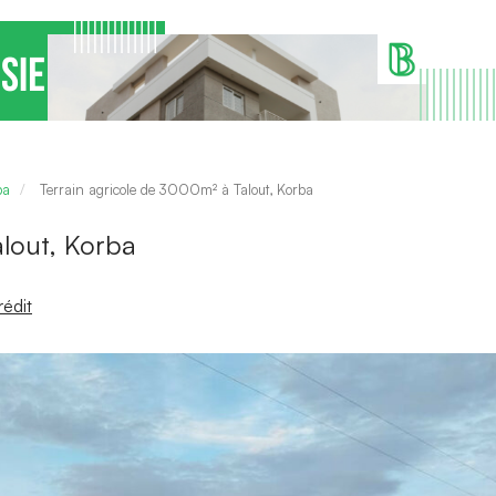
ba
Terrain agricole de 3000m² à Talout, Korba
alout, Korba
édit