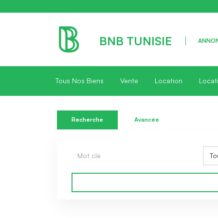
BNB TUNISIE
ANNON
Tous Nos Biens
Vente
Location
Locat
Recherche
Avancée