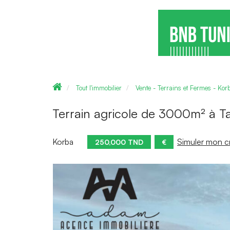
Tout l'immobilier
Vente - Terrains et Fermes - Kor
Terrain agricole de 3000m² à T
Korba
Simuler mon cr
250,000 TND
€