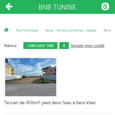
BNB TUNISIE
Tout l'immobilier
Vente - Terrains et Fermes - Nabeul
Terrain
Nabeul
Simuler mon crédit
1,087,000 TND
€
Terrain de 906m² pied dans l’eau à beni khiar