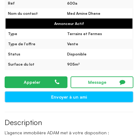
Réf
600a
Nom du contact
Med Amine Dhene
Annonceur Actif
Type
Terrains et Fermes
Type de l'offre
Vente
Status
Disponible
Surface du lot
905m²
Appeler
Message
Envoyer à un ami
Description
L’agence immobilière ADAM met à votre disposition :