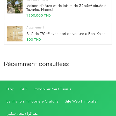
Maison d’hôtes et de loisirs de 3264m² située à
Tazarka, Nabeul
1,900,000 TND
Appartement
S+2 de 170m² avec abri de voiture à Beni Khiar
800 TND
Récemment consultées
Blog
FAQ
Immobilier Neuf Tunisie
Estimation Immobilière Gratuite
Site Web Immobilier
عقد كراء محل سكني