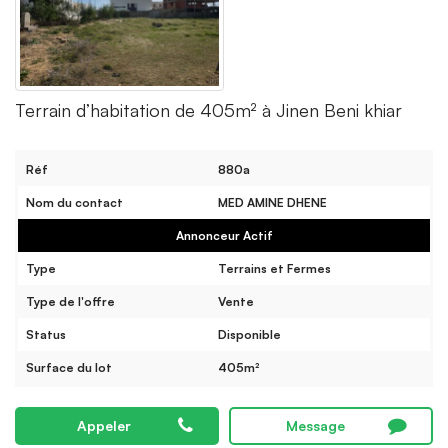
Terrain d’habitation de 405m² à Jinen Beni khiar
Réf
880a
Nom du contact
MED AMINE DHENE
Annonceur Actif
Type
Terrains et Fermes
Type de l'offre
Vente
Status
Disponible
Surface du lot
405m²
Appeler
Message