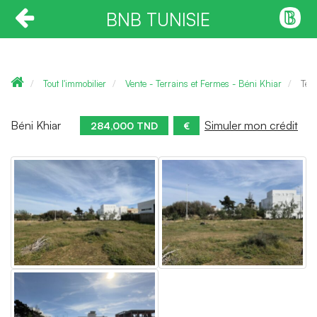
BNB TUNISIE
Tout l'immobilier
Vente - Terrains et Fermes - Béni Khiar
Ter
Béni Khiar
Simuler mon crédit
284,000 TND
€