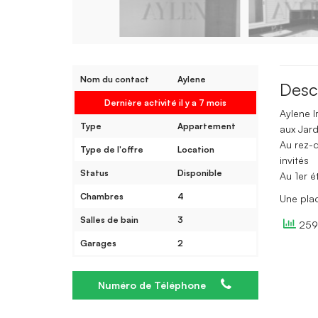
Nom du contact
Aylene
Desc
Dernière activité il y a 7 mois
Aylene I
Type
Appartement
aux Jar
Au rez-d
Type de l'offre
Location
invités
Status
Disponible
Au 1er é
Chambres
4
Une pla
Salles de bain
3
259 
Garages
2
Numéro de Téléphone