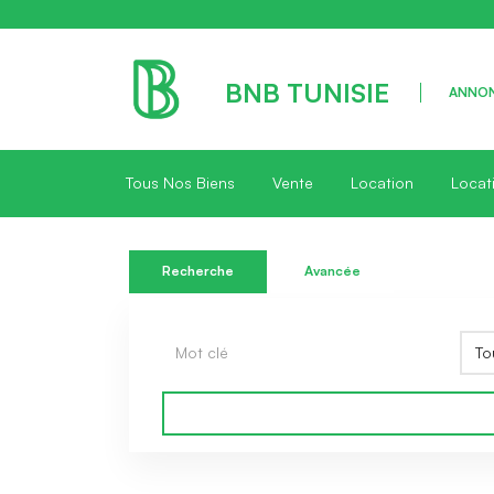
BNB TUNISIE
ANNON
Tous Nos Biens
Vente
Location
Locat
Recherche
Avancée