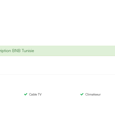
iption BNB Tunisie
Cable TV
Climatiseur