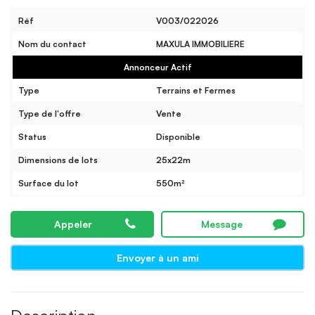
Réf
V003/022026
Nom du contact
MAXULA IMMOBILIERE
Annonceur Actif
Type
Terrains et Fermes
Type de l'offre
Vente
Status
Disponible
Dimensions de lots
25x22m
Surface du lot
550m²
Appeler
Message
Envoyer à un ami