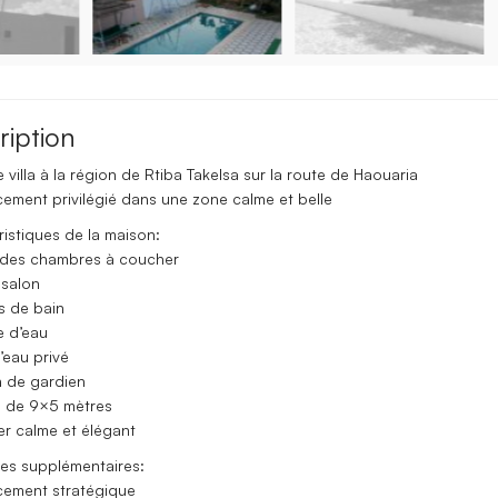
ription
 villa à la région de Rtiba Takelsa sur la route de Haouaria
ement privilégié dans une zone calme et belle
istiques de la maison:
ndes chambres à coucher
 salon
es de bain
e d’eau
d’eau privé
n de gardien
ne de 9×5 mètres
er calme et élégant
es supplémentaires:
cement stratégique