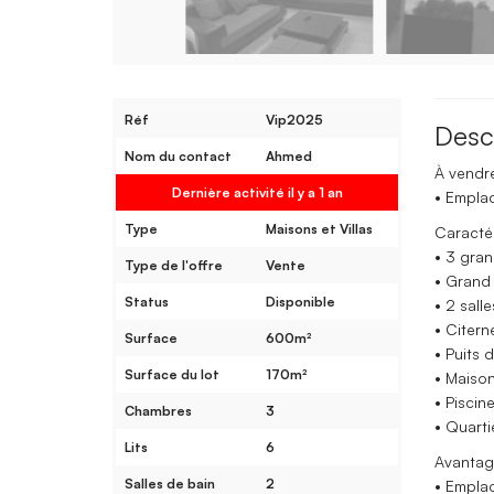
Réf
Vip2025
Desc
Nom du contact
Ahmed
À vendre
Dernière activité il y a 1 an
• Emplac
Type
Maisons et Villas
Caractér
• 3 gra
Type de l'offre
Vente
• Grand
Status
Disponible
• 2 sall
• Citern
Surface
600m²
• Puits 
Surface du lot
170m²
• Maiso
• Pisci
Chambres
3
• Quarti
Lits
6
Avantag
Salles de bain
2
• Empla