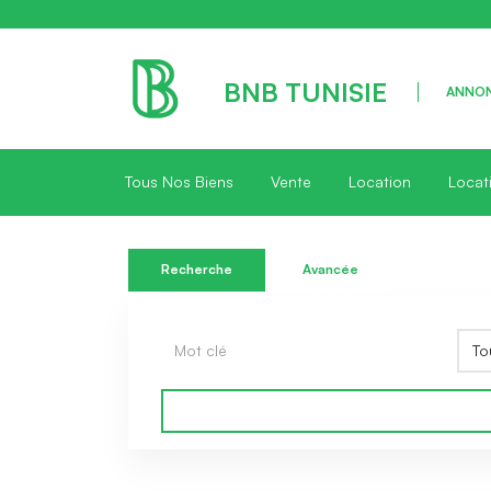
BNB TUNISIE
ANNON
Tous Nos Biens
Vente
Location
Locat
Recherche
Avancée