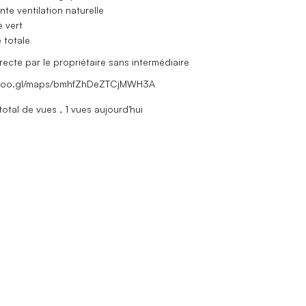
ente ventilation naturelle
e vert
é totale
recte par le propriétaire sans intermédiaire
/goo.gl/maps/bmhfZhDeZTCjMWH3A
total de vues
, 1 vues aujourd'hui