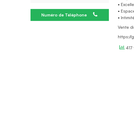
• Excell
• Espac
Numéro de Téléphone
• Intimit
Vente di
https:/
417 