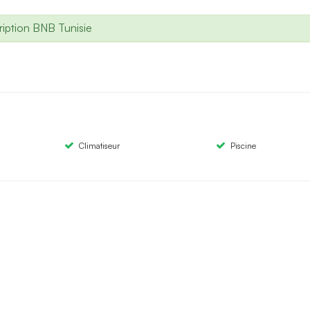
iption BNB Tunisie
Climatiseur
Piscine