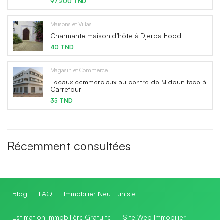
97,200 TND
Maisons et Villas
Charmante maison d’hôte à Djerba Hood
40 TND
Magasin et Commerce
Locaux commerciaux au centre de Midoun face à
Carrefour
35 TND
Récemment consultées
Blog
FAQ
Immobilier Neuf Tunisie
Estimation Immobilière Gratuite
Site Web Immobilier