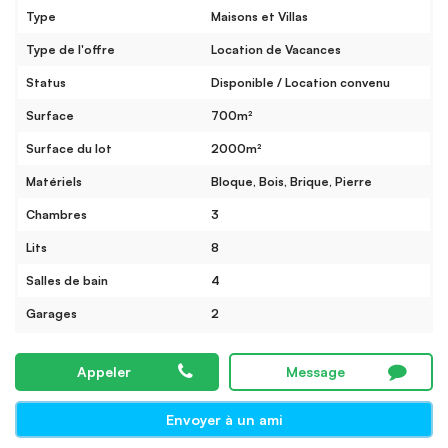
Type
Maisons et Villas
Type de l'offre
Location de Vacances
Status
Disponible / Location convenu
Surface
700m²
Surface du lot
2000m²
Matériels
Bloque, Bois, Brique, Pierre
Chambres
3
Lits
8
Salles de bain
4
Garages
2
Appeler
Message
Envoyer à un ami