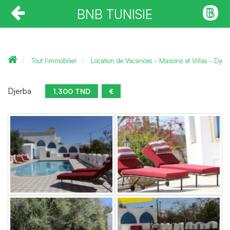
BNB TUNISIE
Tout l'immobilier
Location de Vacances - Maisons et Villas - Djer
Djerba
1,300 TND
€