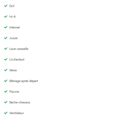
Gril
Hi-fi
Internet
Juicer
Lave-vaisselle
Lit d'enfant
literie
Ménage après départ
Piscine
Sèche-cheveux
Ventilateur