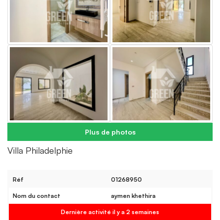
Plus de photos
Villa Philadelphie
Réf
01268950
Nom du contact
aymen khethira
Dernière activité il y a 2 semaines