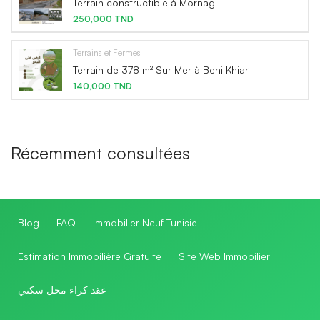
Terrain constructible à Mornag
250,000 TND
Terrains et Fermes
Terrain de 378 m² Sur Mer à Beni Khiar
140,000 TND
Récemment consultées
Blog
FAQ
Immobilier Neuf Tunisie
Estimation Immobilière Gratuite
Site Web Immobilier
عقد كراء محل سكني