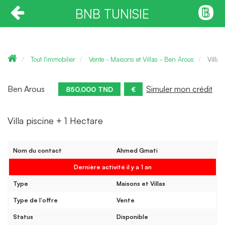
BNB TUNISIE
Tout l'immobilier
Vente - Maisons et Villas - Ben Arous
Villa 
Ben Arous
Simuler mon crédit
850,000 TND
€
Villa piscine + 1 Hectare
Nom du contact
Ahmed Gmati
Dernière activité il y a 1 an
Type
Maisons et Villas
Type de l'offre
Vente
Status
Disponible