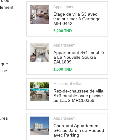
urs ou
llement
Appartement
Étage de villa S3 avec
vue sur mer à Carthage
MEL0442
5,200 TND
Appartement
Appartement S+1 meublé
à La Nouvelle Soukra
ZAL1809
aque
1,500 TND
misé
Maisons et Villas
Rez-de-chaussée de villa
S+3 meublé avec piscine
au Lac 2 MRCL0359
aires
Appartement
Charmant Appartement
S+1 au Jardin de Raoued
avec Parking