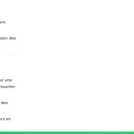
ans
usion des
sur une
 toucher
s des
ers en