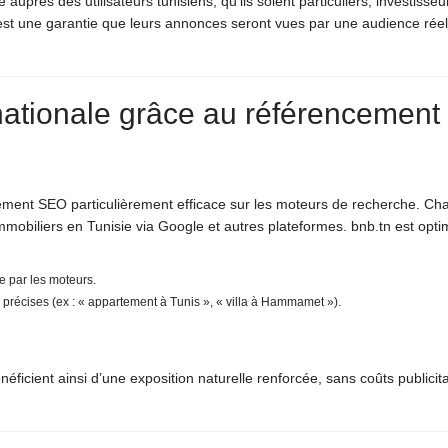
e auprès des utilisateurs tunisiens, qu’ils soient particuliers, investisse
c’est une garantie que leurs annonces seront vues par une audience rée
t nationale grâce au référencement
nement SEO particulièrement efficace sur les moteurs de recherche. Ch
immobiliers en Tunisie via Google et autres plateformes. bnb.tn est opti
e par les moteurs.
s précises (ex : « appartement à Tunis », « villa à Hammamet »).
éficient ainsi d’une exposition naturelle renforcée, sans coûts publicit