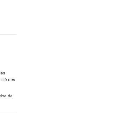
lés
lité des
rise de