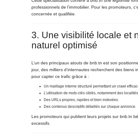
Cette spécialisation confère à bnb.tn une légitimité fort
professionnels de l’immobilier. Pour les promoteurs, 
concernée et qualifiée.
3. Une visibilité locale e
naturel optimisé
L’un des principaux atouts de bnb.tn est son position
jour, des milliers d’internautes recherchent des biens 
pour capter ce trafic grâce à :
Un maillage interne structuré permettant un crawl efficac
L’utilisation de mots-clés ciblés, notamment des localité
Des URLs propres, rapides et bien indexées.
Des contenus descriptifs détaillés sur chaque annonce.
Les promoteurs qui publient leurs projets sur bnb.tn bén
excessifs.