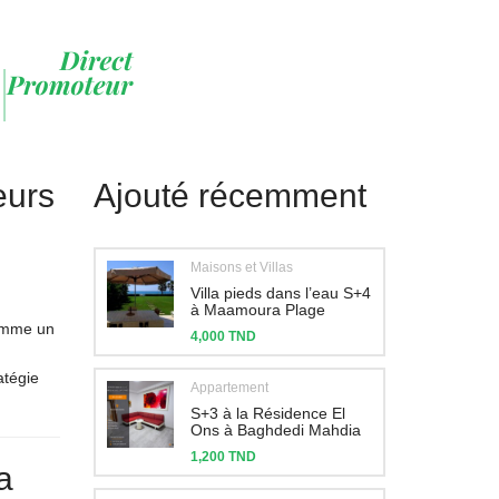
eurs
Ajouté récemment
Maisons et Villas
Villa pieds dans l’eau S+4
à Maamoura Plage
omme un
4,000 TND
atégie
Appartement
S+3 à la Résidence El
Ons à Baghdedi Mahdia
1,200 TND
a