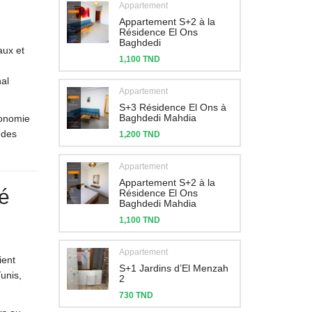
Appartement
Appartement S+2 à la
Résidence El Ons
Baghdedi
aux et
1,100 TND
nal
Appartement
S+3 Résidence El Ons à
Baghdedi Mahdia
utonomie
 des
1,200 TND
Appartement
Appartement S+2 à la
hé
Résidence El Ons
Baghdedi Mahdia
1,100 TND
Appartement
ient
S+1 Jardins d’El Menzah
Tunis,
2
730 TND