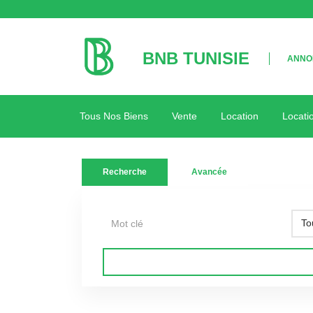
BNB TUNISIE
ANNON
Tous Nos Biens
Vente
Location
Locati
Recherche
Avancée