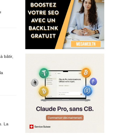
u
 bâtir,
la
s. La