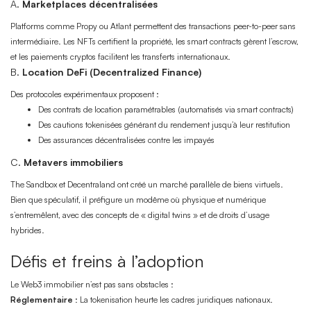
A.
Marketplaces décentralisées
Platforms comme Propy ou Atlant permettent des transactions peer-to-peer sans
intermédiaire. Les NFTs certifient la propriété, les smart contracts gèrent l’escrow,
et les paiements cryptos facilitent les transferts internationaux.
B.
Location DeFi (Decentralized Finance)
Des protocoles expérimentaux proposent :
Des contrats de location paramétrables (automatisés via smart contracts)
Des cautions tokenisées générant du rendement jusqu’à leur restitution
Des assurances décentralisées contre les impayés
C.
Metavers immobiliers
The Sandbox et Decentraland ont créé un marché parallèle de biens virtuels.
Bien que spéculatif, il préfigure un modême où physique et numérique
s’entremêlent, avec des concepts de « digital twins » et de droits d’usage
hybrides.
Défis et freins à l’adoption
Le Web3 immobilier n’est pas sans obstacles :
Réglementaire
: La tokenisation heurte les cadres juridiques nationaux.