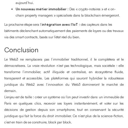
aujourd’hui.
Un nouveau métier immobilier
: Des « crypto-notaires » et « on-
chain property managers » spécialisés dans la blockchain émergeront.
La prochaine étape sera l’
intégration avec l’IoT
: des capteurs dans les
bâtiments déclenchant automatiquement des paiements de loyers ou des travaux
via des smart contracts, basés sur l’état réel du bien.
Conclusion
Le Web3 ne remplacera pas l’immobilier traditionnel, il le complétera et le
démocratisera. La vraie révolution n’est pas technologique, mais sociétale : elle
transforme l’immobilier, actif illiquide et centralisé, en écosystême fluide,
transparent et accessible. Les plateformes qui sauront hybridier la robustesse
juridique du Web2 avec l’innovation du Web3 domineront le marché de
demain.
L’enjeu est de taille : créer un système où l’on peut investir dans un immeuble de
Paris en quelques clics, recevoir ses loyers instantanément, et voter sur les
décisions de gestion depuis son smartphone, tout en conservant la sécurité
juridique qui fait la force du droit immobilier. Ce n’est plus de la science-fiction,
c’est en train de se construire, block par block.