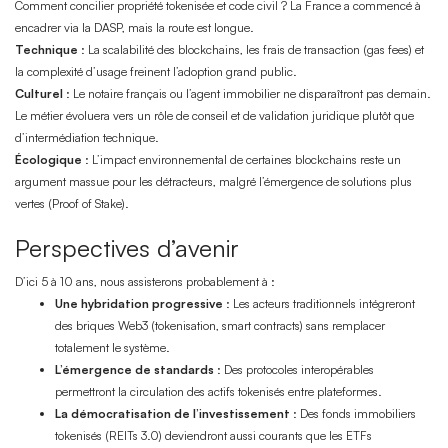
Comment concilier propriété tokenisée et code civil ? La France a commencé à
encadrer via la DASP, mais la route est longue.
Technique
: La scalabilité des blockchains, les frais de transaction (gas fees) et
la complexité d’usage freinent l’adoption grand public.
Culturel
: Le notaire français ou l’agent immobilier ne disparaîtront pas demain.
Le métier évoluera vers un rôle de conseil et de validation juridique plutôt que
d’intermédiation technique.
Écologique
: L’impact environnemental de certaines blockchains reste un
argument massue pour les détracteurs, malgré l’émergence de solutions plus
vertes (Proof of Stake).
Perspectives d’avenir
D’ici 5 à 10 ans, nous assisterons probablement à :
Une hybridation progressive
: Les acteurs traditionnels intégreront
des briques Web3 (tokenisation, smart contracts) sans remplacer
totalement le système.
L’émergence de standards
: Des protocoles interopérables
permettront la circulation des actifs tokenisés entre plateformes.
La démocratisation de l’investissement
: Des fonds immobiliers
tokenisés (REITs 3.0) deviendront aussi courants que les ETFs