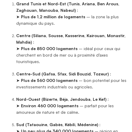
Grand Tunis et Nord-Est (Tunis, Ariana, Ben Arous,
Zaghouan, Manouba, Nabeul)
:
➤
Plus de 1,2 million de logements
– la zone la plus
dynamique du pays.
Centre (Siliana, Sousse, Kasserine, Kairouan, Monastir,
Mahdia)
:
➤
Plus de 850 000 logements
– idéal pour ceux qui
cherchent en bord de mer ou à proximité d’axes
touristiques.
Centre-Sud (Gafsa, Sfax, Sidi Bouzid, Tozeur)
:
➤
Plus de 560 000 logements
– bon potentiel pour les
investissements industriels ou agricoles.
Nord-Ouest (Bizerte, Béja, Jendouba, Le Kef)
:
➤
Environ 460 000 logements
– parfait pour les
amoureux de nature et de calme.
Sud (Tataouine, Gabès, Kébili, Médenine)
:
➤
Un peu plus de 340 000 logements
– région en