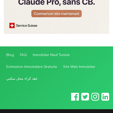
Blog
FAQ
Immobilier Neuf Tunisie
Estimation Immobilière Gratuite
Site Web Immobilier
عقد كراء محل سكني