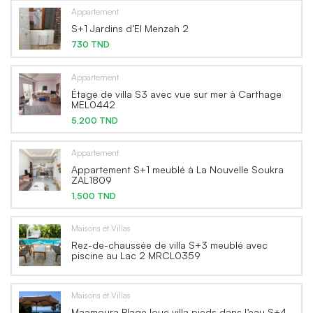
Appartement
S+1 Jardins d’El Menzah 2
730 TND
Appartement
Étage de villa S3 avec vue sur mer à Carthage
MEL0442
5,200 TND
Appartement
Appartement S+1 meublé à La Nouvelle Soukra
ZAL1809
1,500 TND
Maisons et Villas
Rez-de-chaussée de villa S+3 meublé avec
piscine au Lac 2 MRCL0359
Maisons et Villas
Maamoura Plage loue villa pieds dans l’eau S+4