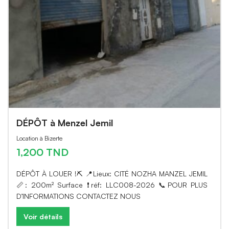
DÉPÔT à Menzel Jemil
Location à Bizerte
1,200 TND
DÉPÔT À LOUER !⛏️ 📍Lieux: CITÉ NOZHA MANZEL JEMIL
📏: 200m² Surface ❗️réf: LLC008-2026 📞POUR PLUS
D’INFORMATIONS CONTACTEZ NOUS
Voir détails