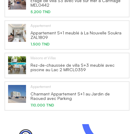
Étage de villa S3 avec vue sur mer à Carthage
MEL0442
5,200 TND
Appartement
Appartement S+1 meublé à La Nouvelle Soukra
ZAL1809
1,500 TND
Maisons et Villas
Rez-de-chaussée de villa S+3 meublé avec
piscine au Lac 2 MRCL0359
Appartement
Charmant Appartement S+1 au Jardin de
Raoued avec Parking
110,000 TND