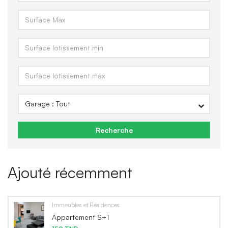
Recherche
Ajouté récemment
Immeubles et Résidences
Appartement S+1