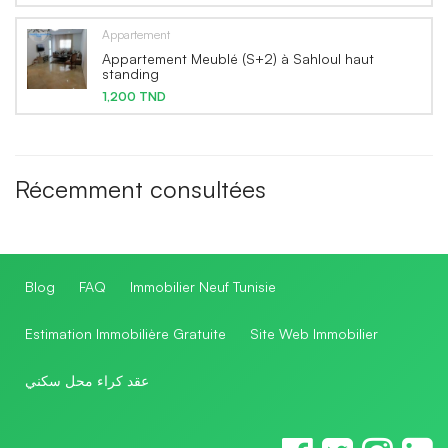
Appartement
Appartement Meublé (S+2) à Sahloul haut
standing
1,200 TND
Récemment consultées
Blog
FAQ
Immobilier Neuf Tunisie
Estimation Immobilière Gratuite
Site Web Immobilier
عقد كراء محل سكني