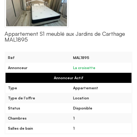
Appartement S1 meublé aux Jardins de Carthage
MAL1895
Réf
MAL1895
Annonceur
La croisette
Annonceur Actif
Type
Appartement
Type de l'offre
Location
Status
Disponible
Chambres
1
Salles de bain
1