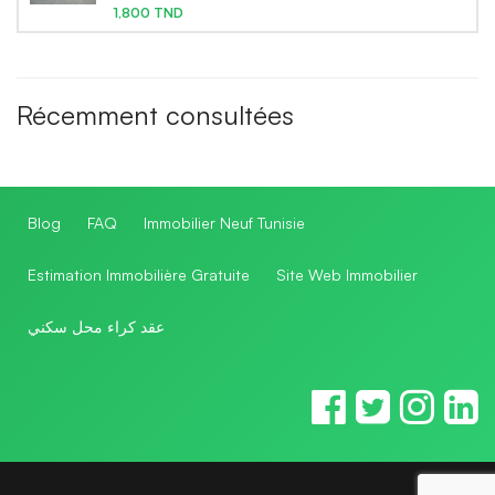
1,800 TND
Récemment consultées
Blog
FAQ
Immobilier Neuf Tunisie
Estimation Immobilière Gratuite
Site Web Immobilier
عقد كراء محل سكني