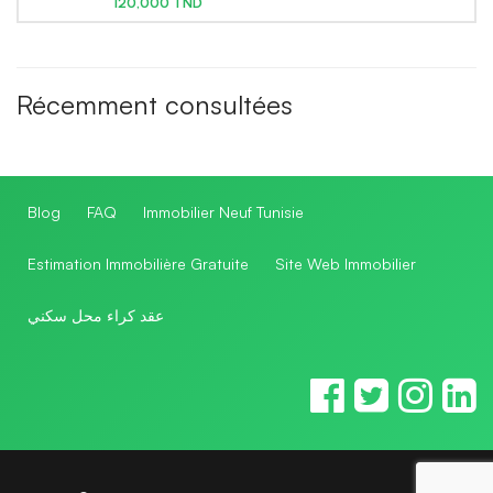
120,000 TND
Récemment consultées
Blog
FAQ
Immobilier Neuf Tunisie
Estimation Immobilière Gratuite
Site Web Immobilier
عقد كراء محل سكني