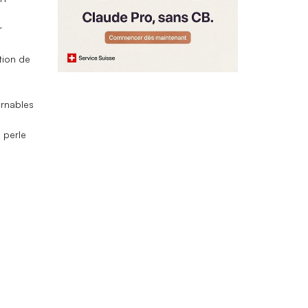
r
ation de
urnables
 perle