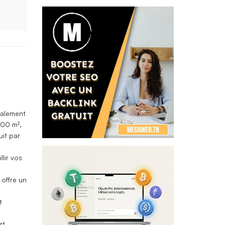
éalement
400 m²,
uit par
lir vos
 offre un
t
rt