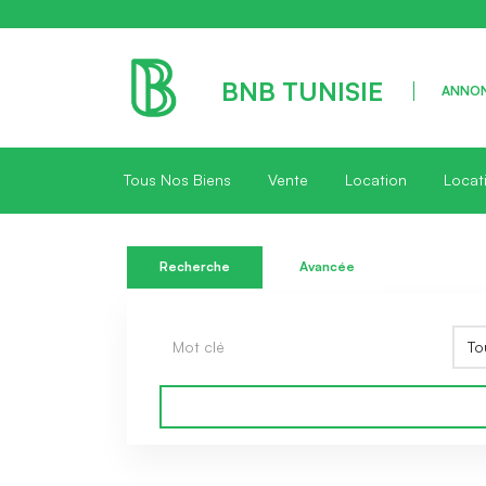
BNB TUNISIE
ANNON
Tous Nos Biens
Vente
Location
Locat
Recherche
Avancée