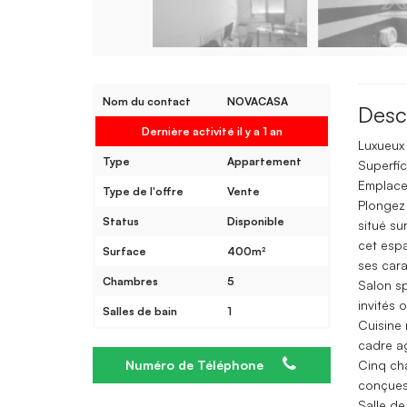
Nom du contact
NOVACASA
Desc
Dernière activité il y a 1 an
Luxueux
Type
Appartement
Superfic
Emplace
Type de l'offre
Vente
Plongez 
Status
Disponible
situé s
cet espa
Surface
400m²
ses cara
Chambres
5
Salon sp
invités 
Salles de bain
1
Cuisine 
cadre ag
Numéro de Téléphone
Cinq cha
conçues 
Salle de