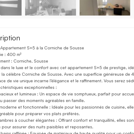
ription
 Appartement S+5 à la Corniche de Sousse
ie : 400 m²
ment : Corniche, Sousse
dans le luxe et le confort avec cet appartement S+5 de prestige, id
ur la célèbre Corniche de Sousse. Avec une superficie généreuse de 
ce de vie unique incarne l’élégance et le raffinement. Vous serez séd
ctéristiques exceptionnelles :
acieux et lumineux : Un espace de vie somptueux, parfait pour accueil
ou passer des moments agréables en famille.
moderne et fonctionnelle : Idéale pour les passionnés de cuisine, elle
réable pour préparer vos plats préférés.
mbres à coucher élégantes : Offrant confort et tranquillité, elles son
pour assurer des nuits paisibles et reposantes.
 bains raffinée : Equipée de matériaux de haute qualité pour un confo