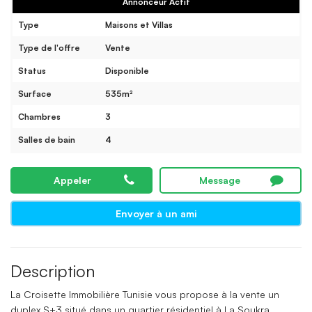
Annonceur Actif
Type
Maisons et Villas
Type de l'offre
Vente
Status
Disponible
Surface
535m²
Chambres
3
Salles de bain
4
Appeler
Message
Envoyer à un ami
Description
La Croisette Immobilière Tunisie vous propose à la vente un
duplex S+3 situé dans un quartier résidentiel à La Soukra.