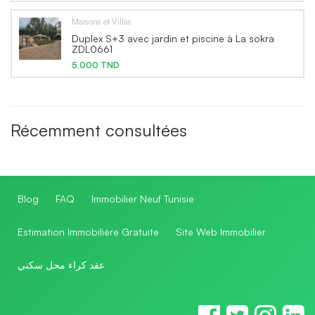
Maisons et Villas
Duplex S+3 avec jardin et piscine à La sokra
ZDL0661
5,000 TND
Récemment consultées
Blog
FAQ
Immobilier Neuf Tunisie
Estimation Immobilière Gratuite
Site Web Immobilier
عقد كراء محل سكني