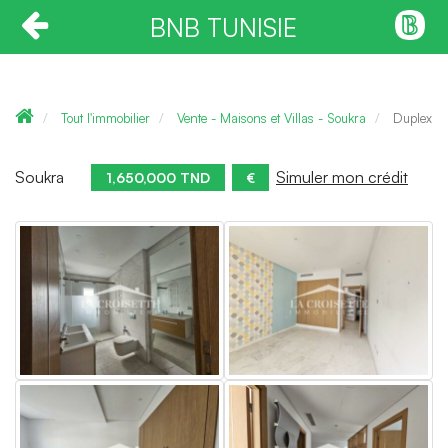
BNB TUNISIE
Tout l'immobilier
Vente - Maisons et Villas - Soukra
Duplex S
Soukra
Simuler mon crédit
1,650,000 TND
€