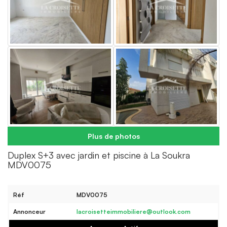
Plus de photos
Duplex S+3 avec jardin et piscine à La Soukra
MDV0075
Réf
MDV0075
Annonceur
lacroisetteimmobiliere@outlook.com