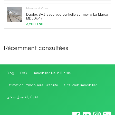
Maisons et Villas
Duplex S+3 avec vue partielle sur mer à La Marsa
MDL0647
3,200 TND
Récemment consultées
Blog
FAQ
Immobilier Neuf Tunisie
Estimation Immobilière Gratuite
Site Web Immobilier
عقد كراء محل سكني