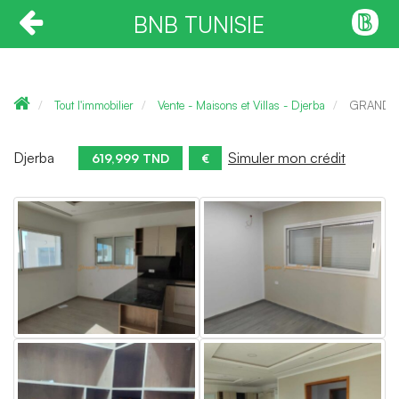
BNB TUNISIE
Tout l'immobilier
Vente - Maisons et Villas - Djerba
GRANDE 
Djerba
Simuler mon crédit
619,999 TND
€