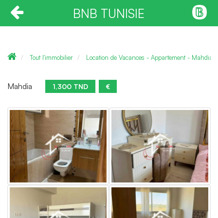
BNB TUNISIE
Tout l'immobilier
Location de Vacances - Appartement - Mahdia
Mahdia
1,300 TND
€