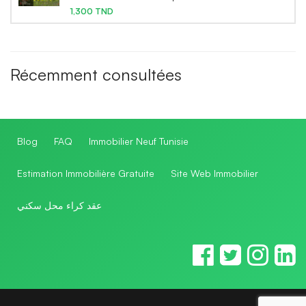
1,300 TND
Récemment consultées
Blog
FAQ
Immobilier Neuf Tunisie
Estimation Immobilière Gratuite
Site Web Immobilier
عقد كراء محل سكني