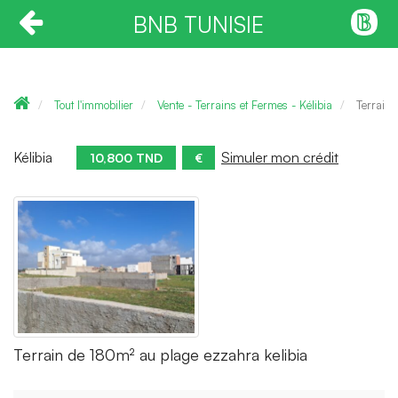
BNB TUNISIE
Tout l'immobilier
Vente - Terrains et Fermes - Kélibia
Terrain
Kélibia
Simuler mon crédit
10,800 TND
€
Terrain de 180m² au plage ezzahra kelibia