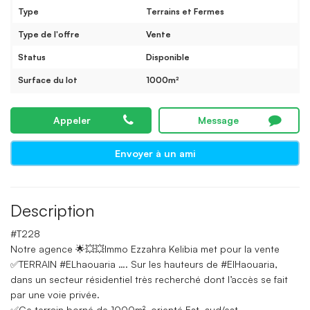
Type
Terrains et Fermes
Type de l'offre
Vente
Status
Disponible
Surface du lot
1000m²
Appeler
Message
Envoyer à un ami
Description
#T228
Notre agence 🌟💥💥Immo Ezzahra Kelibia met pour la vente
✅TERRAIN #ELhaouaria …. Sur les hauteurs de #ElHaouaria,
dans un secteur résidentiel très recherché dont l’accès se fait
par une voie privée.
✅Ce terrain borné de 1000m², orienté Est, sud/est,