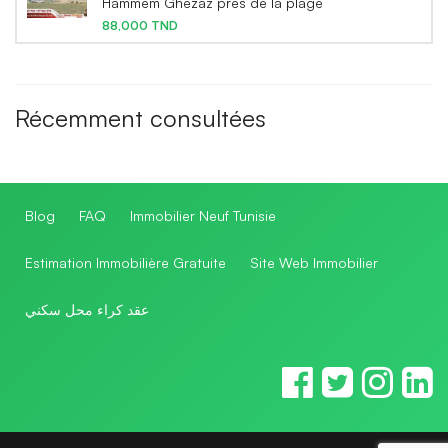
Hammem Ghezaz prés de la plage
88,000 TND
Récemment consultées
Blog
FAQ
Immobilier Neuf Tunisie
Estimation Immobilière Gratuite
Site Web Immobilier
عقد كراء محل سكني