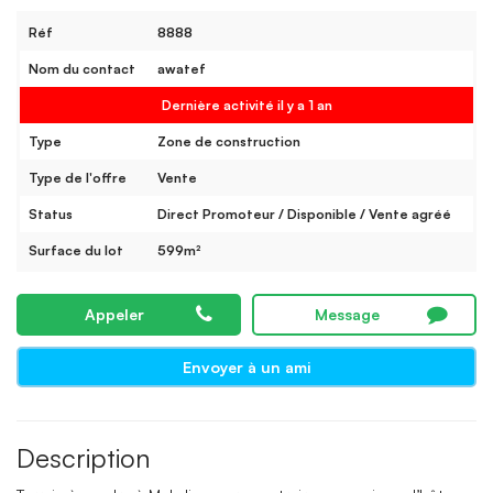
Réf
8888
Nom du contact
awatef
Dernière activité il y a 1 an
Type
Zone de construction
Type de l'offre
Vente
Status
Direct Promoteur / Disponible / Vente agréé
Surface du lot
599m²
Appeler
Message
Envoyer à un ami
Description