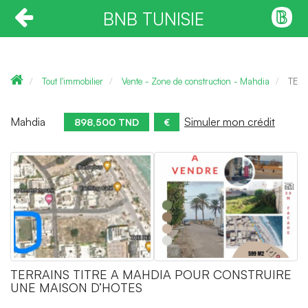
BNB TUNISIE
Tout l'immobilier
Vente - Zone de construction - Mahdia
TER
Mahdia
Simuler mon crédit
898,500 TND
€
TERRAINS TITRE A MAHDIA POUR CONSTRUIRE
UNE MAISON D’HOTES